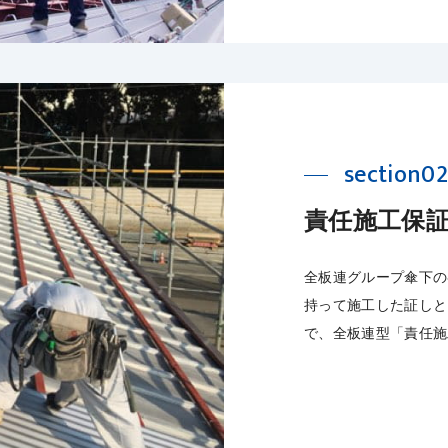
section0
責任施工保
全板連グループ傘下の
持って施工した証しと
で、全板連型「責任施