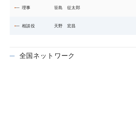
理事
笹島 征太郎
相談役
天野 宏昌
全国ネットワーク