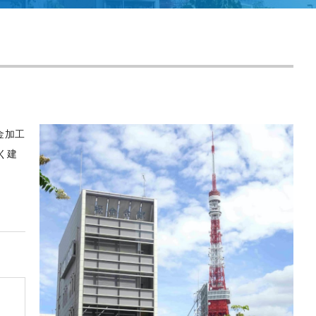
金加工
く建