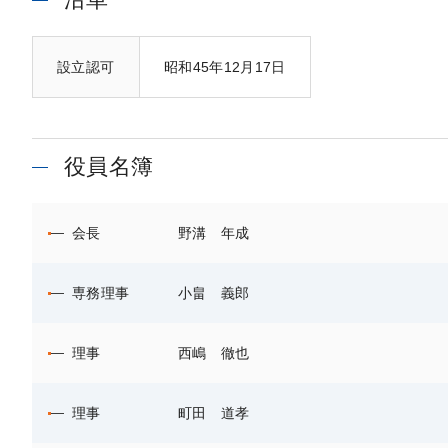
設立認可
昭和45年12月17日
役員名簿
会長
野溝 年成
専務理事
小畠 義郎
理事
西嶋 徹也
理事
町田 道孝