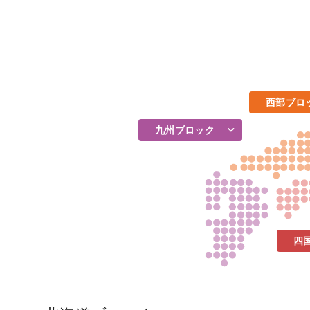
西部ブロ
九州ブロック
四