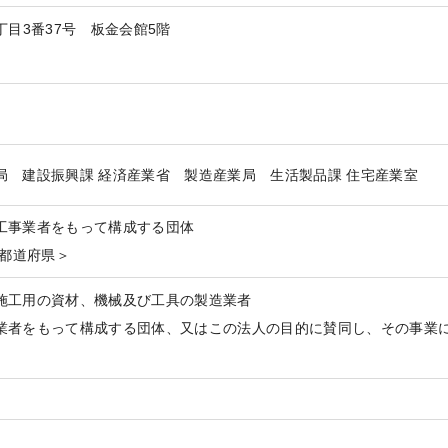
1丁目3番37号 板金会館5階
局 建設振興課 経済産業省 製造産業局 生活製品課 住宅産業室
工事業者をもって構成する団体
6都道府県＞
施工用の資材、機械及び工具の製造業者
業者をもって構成する団体、又はこの法人の目的に賛同し、その事業