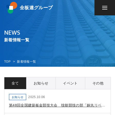
全板連グループ
NEWS
新着情報一覧
TOP
新着情報一覧
全て
お知らせ
イベント
その他
2025.10.06
お知らせ
第48回全国建築板金競技大会 技能競技の部「銅丸リベット」詳細追記のお知らせ