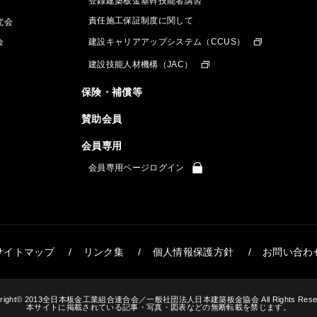
登録建築板金基幹技能者講習
責任施工保証制度に関して
究会
会
建設キャリアアップシステム（CCUS）
建設技能人材機構（JAC）
保険・補償等
賛助会員
会員専用
会員専用ページログイン
サイトマップ
リンク集
個人情報保護方針
お問い合わ
yright© 2013全日本板金工業組合連合会／一般社団法人日本建築板金協会 All Rights Reser
本サイトに掲載されている記事・写真・図表などの無断転載を禁じます。